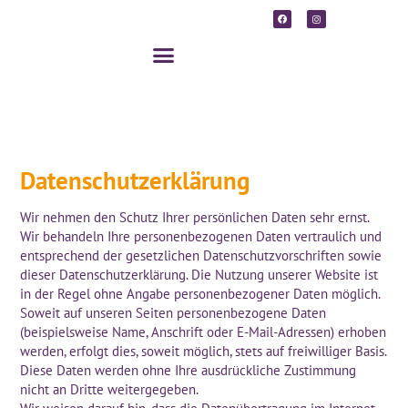
Zum
F
I
a
n
Inhalt
c
s
e
t
springen
b
a
o
g
o
r
k
a
m
Datenschutzerklärung
Wir nehmen den Schutz Ihrer persönlichen Daten sehr ernst.
Wir behandeln Ihre personenbezogenen Daten vertraulich und
entsprechend der gesetzlichen Datenschutzvorschriften sowie
dieser Datenschutzerklärung. Die Nutzung unserer Website ist
in der Regel ohne Angabe personenbezogener Daten möglich.
Soweit auf unseren Seiten personenbezogene Daten
(beispielsweise Name, Anschrift oder E-Mail-Adressen) erhoben
werden, erfolgt dies, soweit möglich, stets auf freiwilliger Basis.
Diese Daten werden ohne Ihre ausdrückliche Zustimmung
nicht an Dritte weitergegeben.